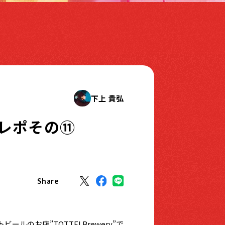
下上 貴弘
レポその⑪
Share
ールのお店”TOTTEI Brewery”で