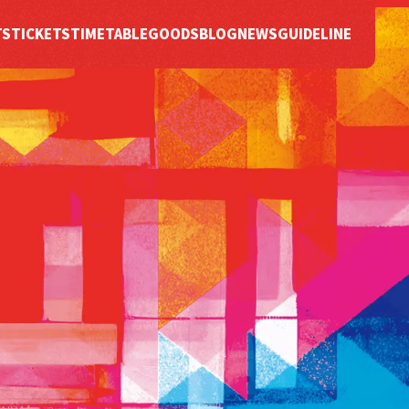
TS
TICKETS
TIMETABLE
GOODS
BLOG
NEWS
GUIDELINE