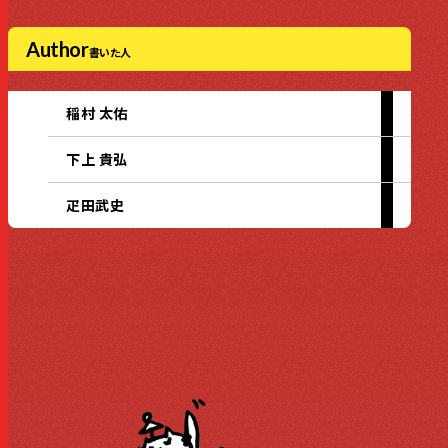
Author
書いた人
稲村 太佑
下上 貴弘
疋田武史