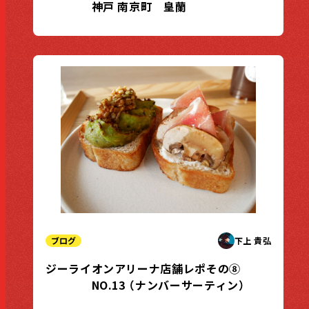
神戸 南京町 皇蘭
ブログ
下上 貴弘
ジーライオンアリーナ店舗レポその⑧
NO.13 （ナンバーサーティン）