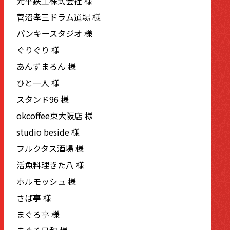
光平鉄工株式会社 様
菅沼孝三ドラム道場 様
パンキースタジオ 様
ぐりぐり 様
あんずまろん 様
ひと一人 様
スタンド96 様
okcoffee東大阪店 様
studio beside 様
フルクタス酒場 様
活魚料理きた八 様
ホルモッシュ 様
さば亭 様
まぐろ亭 様